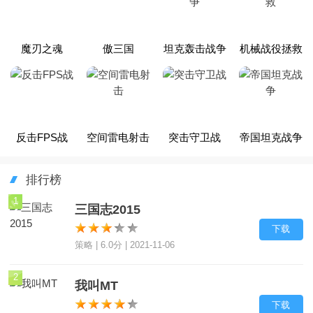
魔刃之魂
傲三国
坦克轰击战争
机械战役拯救
反击FPS战
空间雷电射击
突击守卫战
帝国坦克战争
排行榜
1
三国志2015
下载
策略 | 6.0分 | 2021-11-06
2
我叫MT
下载