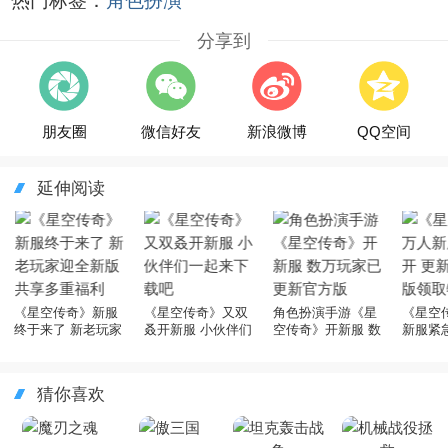
热门标签：
角色扮演
分享到
朋友圈
微信好友
新浪微博
QQ空间
延伸阅读
《星空传奇》新服
《星空传奇》又双
角色扮演手游《星
《星空
终于来了 新老玩家
叒开新服 小伙伴们
空传奇》开新服 数
新服紧
迎全新版共享多重
一起来下载吧
万玩家已更新官方
官方最
福利
版
权礼遇
猜你喜欢