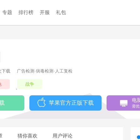
专题
排行榜
开服
礼包
8次下载
广告检测·病毒检测·人工复检
色
战争
,
电
载
苹果官方正版下载
需优
章
猜你喜欢
用户评论