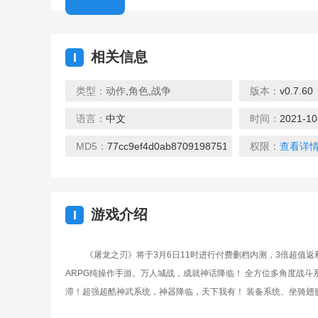
相关信息
I
类型：
动作
,
角色
,
战争
版本：
v0.7.60
语言：
中文
时间：
2021-10
MD5：
77cc9ef4d0ab8709198751b8e2706fcc
权限：
查看详
游戏介绍
I
《屠龙之刃》将于3月6日11时进行付费删档内测，3倍超值
ARPG纯操作手游。万人城战，成就神话降临！ 全方位多角度战斗
滞！超强超酷神武系统，神器降临，天下我有！ 装备系统、坐骑翅