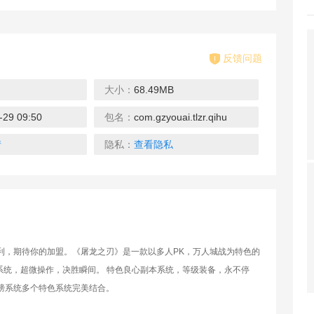
反馈问题
大小：
68.49MB
-29 09:50
包名：
com.gzyouai.tlzr.qihu
疯狂的僵尸
把它们击倒
钢铁之丘2
下载
下载
下载
情
隐私：
查看隐私
坦克COME
空中大作战1
火炮发射新模
返利，期待你的加盟。《屠龙之刃》是一款以多人PK，万人城战为特色的
系统，超微操作，决胜瞬间。 特色良心副本系统，等级装备，永不停
下载
下载
下载
膀系统多个特色系统完美结合。