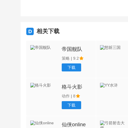
相关下载
D
帝国舰队
策略
|
9.2
下载
格斗火影
动作
|
8
下载
仙侠online