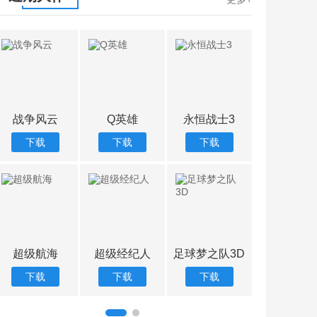
战争风云
Q英雄
永恒战士3
疯狂的
下载
下载
下载
下载
超级航海
超级经纪人
足球梦之队3D
坦克CO
下载
下载
下载
下载