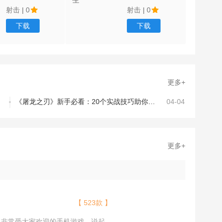
射击
|
0
射击
|
0
下载
下载
更多+
《屠龙之刃》新手必看：20个实战技巧助你少走三年弯路！
04-04
更多+
【 523款 】
且非常受大家欢迎的手机游戏，说起