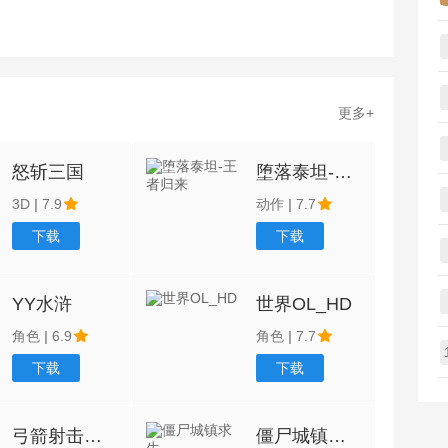
更多+
怒斩三国
堕落泰坦-王者归来
3D
|
7.9
动作
|
7.7
下载
下载
YY水浒
世界OL_HD
角色
|
6.9
角色
|
7.7
下载
下载
弓箭射击大师
僵尸城镇求生