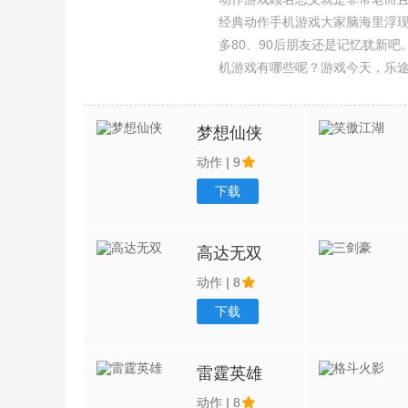
经典动作手机游戏大家脑海里浮
多80、90后朋友还是记忆犹新
机游戏有哪些呢？游戏今天，乐
集整理了所以动作手机游戏合集
梦想仙侠
动作
|
9
下载
高达无双
动作
|
8
下载
雷霆英雄
动作
|
8