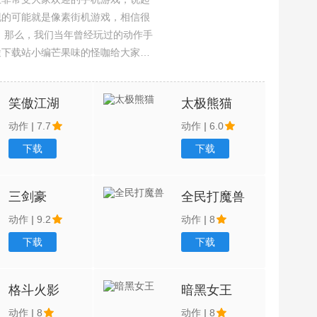
现的可能就是像素街机游戏，相信很
吧。那么，我们当年曾经玩过的动作手
途下载站小编芒果味的怪咖给大家搜
，欢迎大家前来选择下载体验
笑傲江湖
太极熊猫
动作
|
7.7
动作
|
6.0
下载
下载
三剑豪
全民打魔兽
动作
|
9.2
动作
|
8
下载
下载
格斗火影
暗黑女王
动作
|
8
动作
|
8