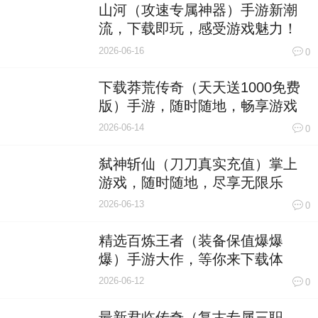
山河（攻速专属神器）手游新潮
流，下载即玩，感受游戏魅力！
2026-06-16
0
下载莽荒传奇（天天送1000免费
版）手游，随时随地，畅享游戏
乐趣！
2026-06-14
0
弑神斩仙（刀刀真实充值）掌上
游戏，随时随地，尽享无限乐
趣！
2026-06-13
0
精选百炼王者（装备保值爆爆
爆）手游大作，等你来下载体
验！
2026-06-12
0
最新君临传奇（复古专属三职