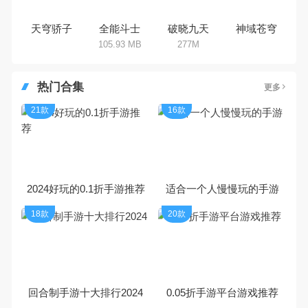
天穹骄子
全能斗士
破晓九天
神域苍穹
105.93 MB
277M
热门合集
更多
21款
16款
2024好玩的0.1折手游推荐
适合一个人慢慢玩的手游
18款
20款
回合制手游十大排行2024
0.05折手游平台游戏推荐