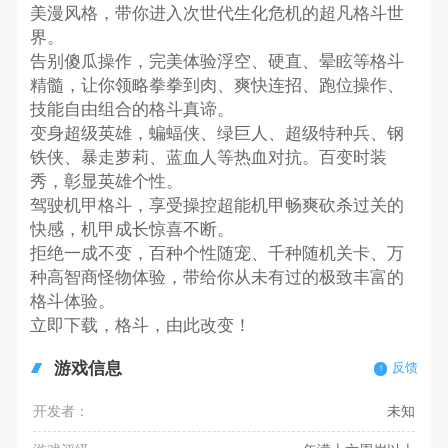
美漫风格，带你进入次世代生化危机的超凡格斗世
界。
告别傻瓜操作，完美体验浮空、硬直、晕眩等格斗
精髓，让你领略拳拳到肉、爽快连招、跑位操作、
技能自由组合的格斗真谛。
变身超级英雄，蝙蝠侠、绿巨人、超级特种兵、钢
铁侠、暴走萝莉、蓝血人等热血对抗。百变时装
秀，彰显英雄个性。
驾驶机甲格斗，享受操控超能机甲畅爽砍杀过关的
快感，机甲成长惊喜不断。
拒绝一成不变，百种个性随宠、千种随机关卡、万
种高智商怪物体验，带给你从未有过的极致丰富的
格斗体验。
立即下载，格斗，由此改变！
游戏信息
反馈
开发者：
未知