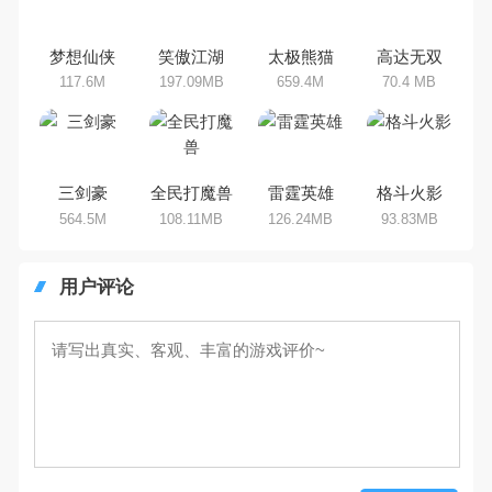
乐途下载站小编芒果味的怪咖给大
家搜集整理了所以动作手机游戏合
集，欢迎大家前来选择下载体验
梦想仙侠
笑傲江湖
太极熊猫
高达无双
117.6M
197.09MB
659.4M
70.4 MB
三剑豪
全民打魔兽
雷霆英雄
格斗火影
564.5M
108.11MB
126.24MB
93.83MB
用户评论