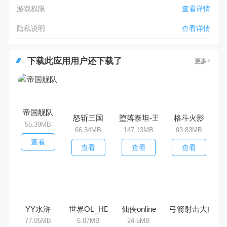
游戏权限
查看详情
隐私说明
查看详情
下载此应用用户还下载了
更多
帝国舰队
怒斩三国
堕落泰坦-王者归来
格斗火影
55.39MB
66.34MB
147.13MB
93.83MB
查看
查看
查看
查看
YY水浒
世界OL_HD
仙侠online
弓箭射击大师
77.05MB
6.87MB
24.5MB