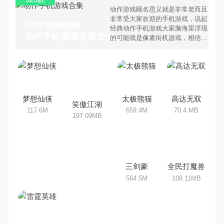
动作游戏顾名思义就是非常老而且
非常受大家欢迎的手机游戏，说起
动作手机游戏合集
经典动作手机游戏大家脑海里浮现
动作手机游戏合集大全 >
的可能就是像素街机游戏，相信很
多80、90后朋友还是记忆犹新
吧。那么，我们当年曾经玩过的动
作手机游戏有哪些呢？游戏今天，
乐途下载站小编芒果味的怪咖给大
家搜集整理了所以动作手机游戏合
集，欢迎大家前来选择下载体验
梦想仙侠
太极熊猫
高达无双
笑傲江湖
117.6M
659.4M
70.4 MB
197.09MB
三剑豪
全民打魔兽
564.5M
108.11MB