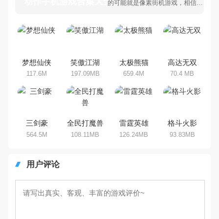
动作手机游戏合集大全 >
的可能就是像素街机游戏，相信很
多80、90后朋友还是记忆犹新
吧。那么，我们当年曾经玩过的动
作手机游戏有哪些呢？游戏今天，
乐途下载站小编芒果味的怪咖给大
家搜集整理了所以动作手机游戏合
集，欢迎大家前来选择下载体验
梦想仙侠
笑傲江湖
太极熊猫
高达无双
117.6M
197.09MB
659.4M
70.4 MB
三剑豪
全民打魔兽
雷霆英雄
格斗火影
564.5M
108.11MB
126.24MB
93.83MB
用户评论