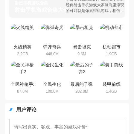
射击手机游戏合集
经典射击手机游戏大家脑海里浮现
射击手机游戏合集大全 >
的可能就是像素街机游戏，相信很
多80、90后朋友还是记忆犹新
吧。那么，我们当年曾经玩过的射
击手机游戏有哪些呢？游戏今天，
乐途下载站小编芒果味的怪咖给大
家搜集整理了所以射击手机游戏合
集，欢迎大家前来选择下载体验
火线精英
弹弹奇兵
暴击坦克
机动都市
2.2GB
448.0M
9.6M
1.9GB
全民神枪手2
全民生化
最后的子弹2
装甲前线
87.8M
100.8M
202.0M
1.4GB
用户评论