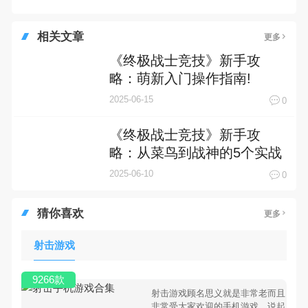
相关文章
更多
《终极战士竞技》新手攻
略：萌新入门操作指南!
2025-06-15
0
《终极战士竞技》新手攻
略：从菜鸟到战神的5个实战
秘籍！
2025-06-10
0
猜你喜欢
更多
射击游戏
9266款
射击游戏顾名思义就是非常老而且
非常受大家欢迎的手机游戏，说起