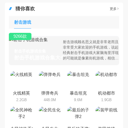
猜你喜欢
更多
射击游戏
9266款
射击游戏顾名思义就是非常老而且
非常受大家欢迎的手机游戏，说起
射击手机游戏合集
经典射击手机游戏大家脑海里浮现
射击手机游戏合集大全 >
的可能就是像素街机游戏，相信很
多80、90后朋友还是记忆犹新
吧。那么，我们当年曾经玩过的射
击手机游戏有哪些呢？游戏今天，
乐途下载站小编芒果味的怪咖给大
家搜集整理了所以射击手机游戏合
集，欢迎大家前来选择下载体验
火线精英
弹弹奇兵
暴击坦克
机动都市
2.2GB
448.0M
9.6M
1.9GB