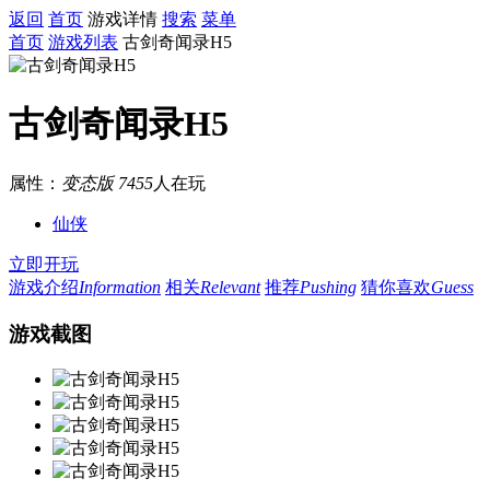
返回
首页
游戏详情
搜索
菜单
首页
游戏列表
古剑奇闻录H5
古剑奇闻录H5
属性：
变态版
7455
人在玩
仙侠
立即开玩
游戏介绍
Information
相关
Relevant
推荐
Pushing
猜你喜欢
Guess
游戏截图