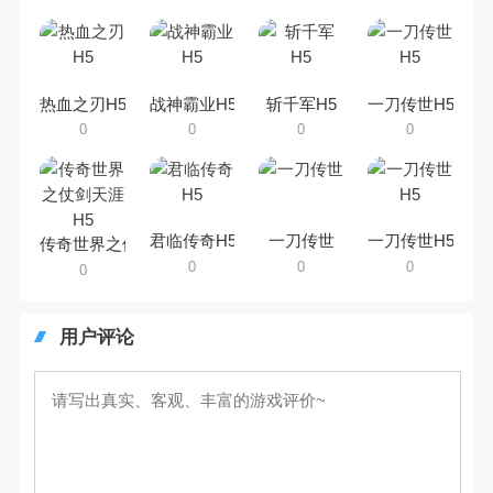
吧。那么，我们当年曾经玩过的传
奇手机游戏有哪些呢？游戏今天，
乐途下载站小编芒果味的怪咖给大
家搜集整理了所以传奇手机游戏合
集，欢迎大家前来选择下载体验
热血之刃H5
战神霸业H5
斩千军H5
一刀传世H5
0
0
0
0
君临传奇H5
一刀传世
一刀传世H5
传奇世界之仗剑天涯H5
0
0
0
0
用户评论