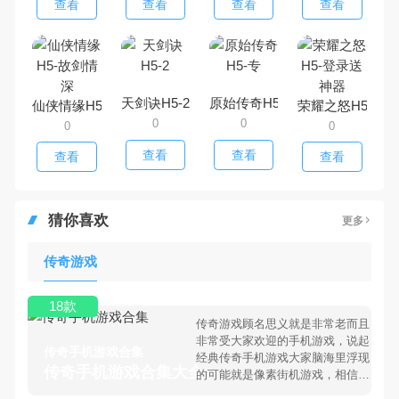
查看
查看
查看
查看
天剑诀H5-2
原始传奇H5-专
仙侠情缘H5-故剑情深
荣耀之怒H5-登
0
0
0
0
查看
查看
查看
查看
猜你喜欢
更多
传奇游戏
18款
传奇游戏顾名思义就是非常老而且
非常受大家欢迎的手机游戏，说起
传奇手机游戏合集
经典传奇手机游戏大家脑海里浮现
传奇手机游戏合集大全 >
的可能就是像素街机游戏，相信很
多80、90后朋友还是记忆犹新