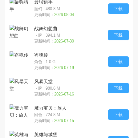
最强猎手
下载
魔幻 | 480.8 M
经营
射击
冒险
更新时间：
2026-08-04
战舞幻想曲
格斗
塔防
传奇
下载
卡牌 | 394.1 M
更新时间：
2026-07-30
放置
三国
二次元
盗魂传
西游
竖版
GM
下载
角色 | 1.0 G
更新时间：
2026-07-19
军事
中国风
都市
风暴天堂
下载
卡牌 | 980.6 M
摸金
开箱
割草
更新时间：
2026-07-16
卡通
末日
修仙
魔力宝贝：旅人
下载
回合 | 724.8 M
文字
更新时间：
2026-07-15
英雄与城堡