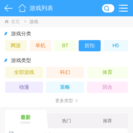
游戏列表
首页
游戏
游戏分类
网游
单机
BT
折扣
H5
游戏类型
全部游戏
科幻
体育
动漫
策略
回合
更多类型
武侠
Q版
卡牌
休闲
仙侠
横版
最新
热门
推荐
Update
魔幻
动作
角色