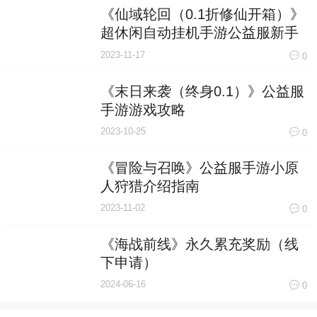
《仙域轮回（0.1折修仙开箱）》
超休闲自动挂机手游公益服新手
攻略
2023-11-17
0
《末日来袭（终身0.1）》公益服
手游游戏攻略
2023-10-25
0
《冒险与召唤》公益服手游小原
人狩猎介绍指南
2023-11-02
0
《海战前线》永久累充奖励（线
下申请）
2024-06-16
0