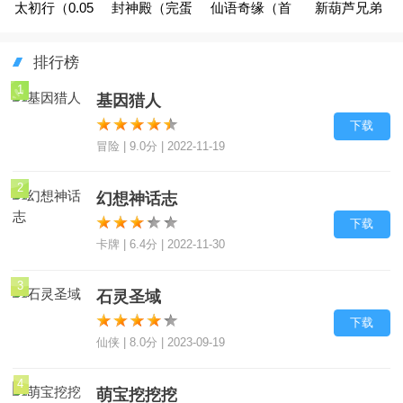
太初行（0.05
封神殿（完蛋
仙语奇缘（首
新葫芦兄弟
折玄幻西游）
被0.05折包围
续0.05折）
（首续0.05
排行榜
了）
折）
1
基因猎人
下载
冒险 | 9.0分 | 2022-11-19
2
幻想神话志
下载
卡牌 | 6.4分 | 2022-11-30
3
石灵圣域
下载
仙侠 | 8.0分 | 2023-09-19
4
萌宝挖挖挖