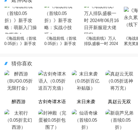
延伸阅读
《海战前线（首续
《海战前线（首续
《海战前线》万人
《海战
0.05折）》新手攻
0.05折）》新手攻
排队盛极一时 2024
累充奖
略：萌新入门操作
略：实战小技巧！
年06月16日开新服
请）
指南！
迎大佬回归
猜你喜欢
醉西游
古剑奇谭木语
末日来袭
真赵云无双
（BUG0.05折
人（0.05折送
（0.05折百亿
（0.05折送神
无限打金）
百万充值）
补贴版）
将万充）